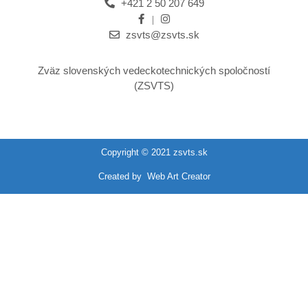
+421 2 50 207 649
zsvts@zsvts.sk
Zväz slovenských vedeckotechnických spoločností
(ZSVTS)
Copyright © 2021 zsvts.sk
Created by
Web Art Creator