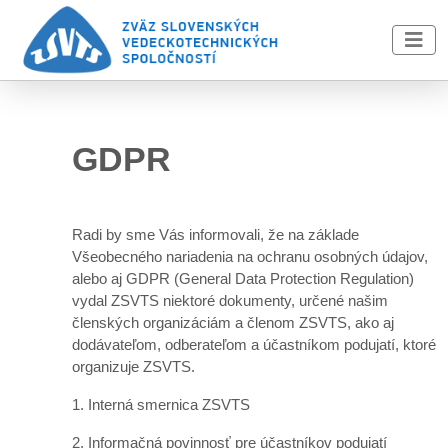
Skip to main content
GDPR
Radi by sme Vás informovali, že na základe
Všeobecného nariadenia na ochranu osobných údajov,
alebo aj GDPR (General Data Protection Regulation)
vydal ZSVTS niektoré dokumenty, určené našim
členských organizáciám a členom ZSVTS, ako aj
dodávateľom, odberateľom a účastníkom podujatí, ktoré
organizuje ZSVTS.
1.
Interná smernica ZSVTS
2.
Informačná povinnosť pre účastníkov podujatí