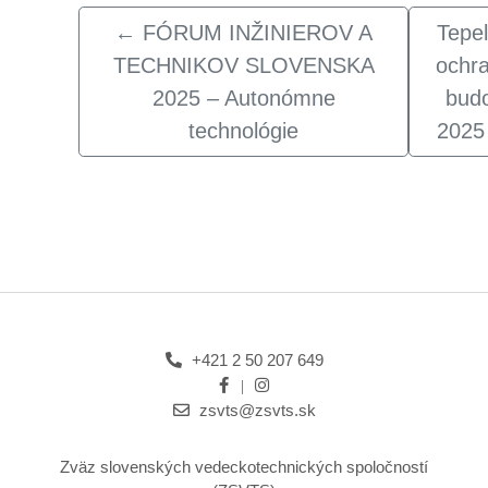
←
FÓRUM INŽINIEROV A
Tepe
TECHNIKOV SLOVENSKA
ochr
2025 – Autonómne
bud
technológie
2025
+421 2 50 207 649
zsvts@zsvts.sk
Zväz slovenských vedeckotechnických spoločností