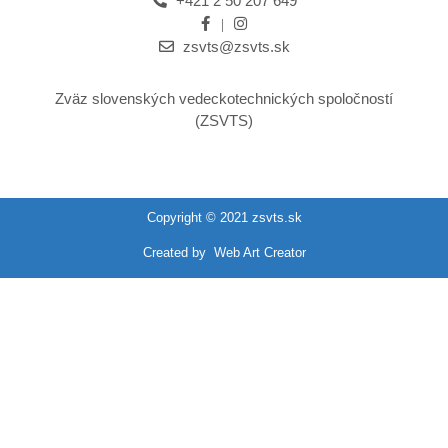
+421 2 50 207 649
zsvts@zsvts.sk
Zväz slovenských vedeckotechnických spoločností
(ZSVTS)
Copyright © 2021 zsvts.sk
Created by
Web Art Creator