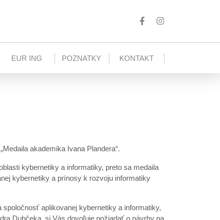
EUR ING
POZNATKY
KONTAKT
a „Medaila akademika Ivana Plandera“.
sti kybernetiky a informatiky, preto sa medaila
ej kybernetiky a prínosy k rozvoju informatiky
spoločnosť aplikovanej kybernetiky a informatiky,
ndra Dubčeka, si Vás dovoľuje požiadať o návrhy na