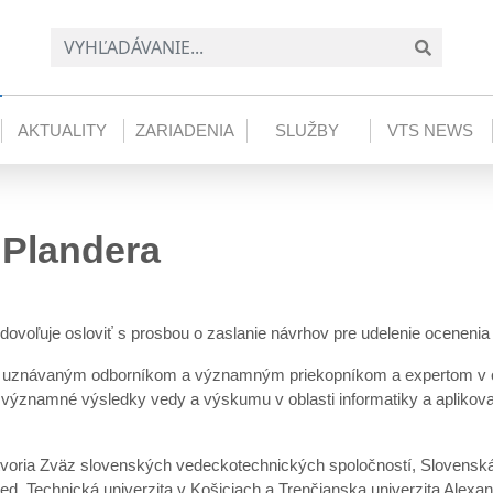
AKTUALITY
ZARIADENIA
SLUŽBY
VTS NEWS
Plandera
 dovoľuje osloviť s prosbou o zaslanie návrhov pre udelenie oceneni
uznávaným odborníkom a významným priekopníkom a expertom v obla
významné výsledky vedy a výskumu v oblasti informatiky a aplikovan
 tvoria Zväz slovenských vedeckotechnických spoločností, Slovenská 
ed, Technická univerzita v Košiciach a Trenčianska univerzita Alexa