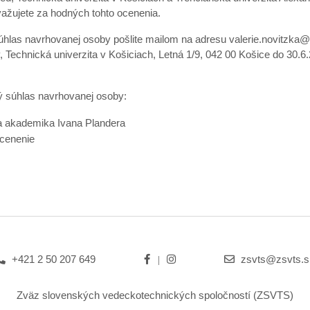
ažujete za hodných tohto ocenenia.
úhlas navrhovanej osoby pošlite mailom na adresu
valerie.novitzka@
, Technická univerzita v Košiciach, Letná 1/9, 042 00 Košice do 30.
ý súhlas navrhovanej osoby:
a akademika Ivana Plandera
ocenenie
+421 2 50 207 649
zsvts@zsvts.s
Zväz slovenských vedeckotechnických spoločností (ZSVTS)