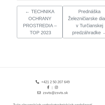
←
TECHNIKA
Prednáška
OCHRANY
Železničiarske dia
PROSTREDIA –
v Turčianskej
TOP 2023
predzáhradke
+421 2 50 207 649
zsvts@zsvts.sk
Zväz slovenských vedeckotechnických spoločností