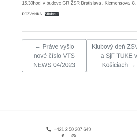
15.30hod. v budove GR ŽSR Bratislava , Klemensova 8.
POZVÁNKA
Stiahnuť
←
Práve vyšlo
Klubový deň ZS
nové číslo VTS
a SjF TUKE 
NEWS 04/2023
Košiciach
→
+421 2 50 207 649