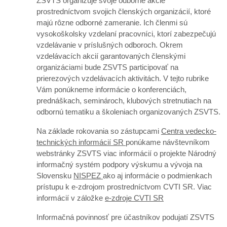
ZSVTS organizuje svoje odborné akcie
prostredníctvom svojich
členských organizácií
, ktoré
majú rôzne odborné zameranie. Ich členmi sú
vysokoškolsky vzdelaní pracovníci, ktorí zabezpečujú
vzdelávanie v príslušných odboroch. Okrem
vzdelávacích akcií garantovaných členskými
organizáciami bude ZSVTS participovať na
prierezových vzdelávacích aktivitách. V tejto rubrike
Vám ponúkneme informácie o konferenciách,
prednáškach, seminároch, klubových stretnutiach na
odbornú tematiku a školeniach organizovaných ZSVTS.
Na základe rokovania so zástupcami
Centra vedecko-
technických informácií SR
ponúkame návštevníkom
webstránky ZSVTS viac informácií o projekte Národný
informačný systém podpory výskumu a vývoja na
Slovensku
NISPEZ
ako aj informácie o podmienkach
prístupu k e-zdrojom prostredníctvom CVTI SR. Viac
informácií v záložke
e-zdroje CVTI SR
Informačná povinnosť pre účastníkov podujatí ZSVTS