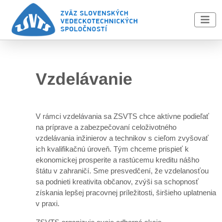
Skip to main content
Vzdelávanie
V rámci vzdelávania sa ZSVTS chce aktívne podieľať
na príprave a zabezpečovaní celoživotného
vzdelávania inžinierov a technikov s cieľom zvyšovať
ich kvalifikačnú úroveň. Tým chceme prispieť k
ekonomickej prosperite a rastúcemu kreditu nášho
štátu v zahraničí. Sme presvedčení, že vzdelanosťou
sa podnieti kreativita občanov, zvýši sa schopnosť
získania lepšej pracovnej príležitosti, širšieho uplatnenia
v praxi.