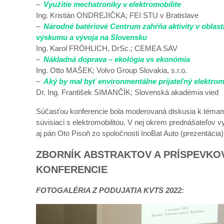
–
Využitie mechatroniky v elektromobilite
Ing. Kristián ONDREJIČKA; FEI STU v Bratislave
–
Národné batériové Centrum zahŕňa aktivity v oblast
výskumu a vývoja na Slovensku
Ing. Karol FRÖHLICH, DrSc.; CEMEA SAV
–
Nákladná doprava – ekológia vs ekonómia
Ing. Otto MAŠEK; Volvo Group Slovakia, s.r.o.
–
Aký by mal byť environmentálne prijateľný elektrom
Dr. Ing. František SIMANČÍK; Slovenská akadémia vied
Súčasťou konferencie bola moderovaná diskusia k téma
súvisiaci s elektromobilitou. V nej okrem prednášateľov vy
aj pán Oto Pisoň zo spoločnosti InoBat Auto (
prezentácia
)
ZBORNÍK ABSTRAKTOV A PRÍSPEVKO
KONFERENCIE
FOTOGALÉRIA Z PODUJATIA KVTS 2022: