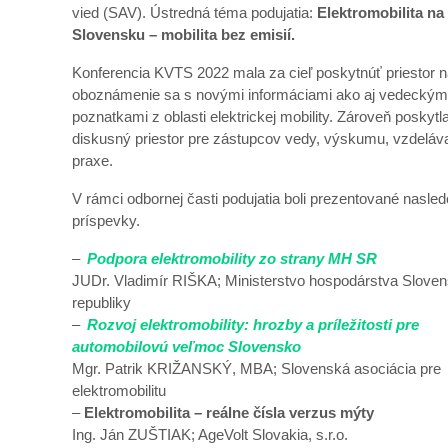
vied (SAV). Ústredná téma podujatia:
Elektromobilita na
Slovensku – mobilita bez emisií.
Konferencia KVTS 2022 mala za cieľ poskytnúť priestor 
oboznámenie sa s novými informáciami ako aj vedeckým
poznatkami z oblasti elektrickej mobility. Zároveň poskytl
diskusný priestor pre zástupcov vedy, výskumu, vzdeláv
praxe.
V rámci odbornej časti podujatia boli prezentované nasle
príspevky.
–
Podpora elektromobility zo strany MH SR
JUDr. Vladimír RIŠKA; Ministerstvo hospodárstva Sloven
republiky
–
Rozvoj elektromobility: hrozby a príležitosti pre
automobilovú veľmoc Slovensko
Mgr. Patrik KRIŽANSKÝ, MBA; Slovenská asociácia pre
elektromobilitu
–
Elektromobilita – reálne čísla verzus mýty
Ing. Ján ZUŠTIAK; AgeVolt Slovakia, s.r.o.