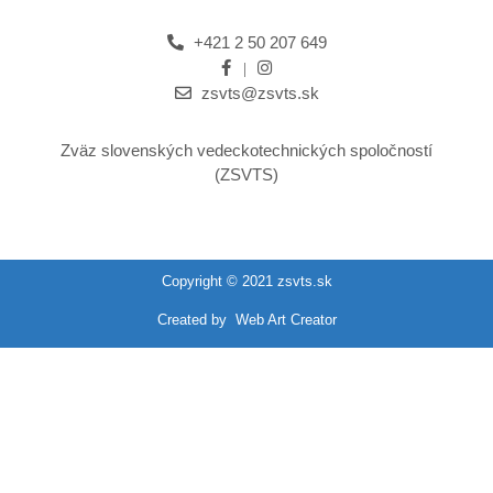
+421 2 50 207 649
zsvts@zsvts.sk
Zväz slovenských vedeckotechnických spoločností
(ZSVTS)
Copyright © 2021 zsvts.sk
Created by
Web Art Creator