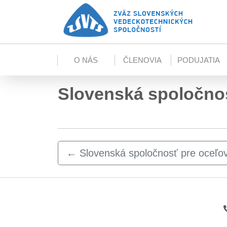
Skip to main content
O NÁS
ČLENOVIA
PODUJATIA
Slovenská spoločnos
←
Slovenská spoločnosť pre oceľov