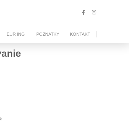
EUR ING
POZNATKY
KONTAKT
vanie
k