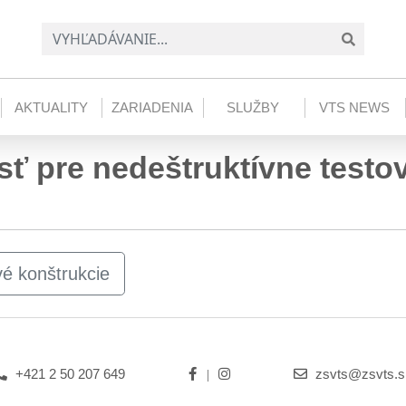
AKTUALITY
ZARIADENIA
SLUŽBY
VTS NEWS
ť pre nedeštruktívne testo
é konštrukcie
+421 2 50 207 649
zsvts@zsvts.s