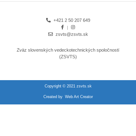
+421 2 50 207 649
zsvts@zsvts.sk
Zväz slovenských vedeckotechnických spoločností
(ZSVTS)
Copyright © 2021 zsvts.sk
Created by
Web Art Creator