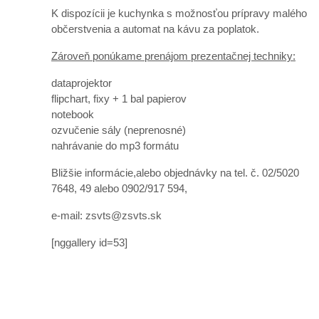
K dispozícii je kuchynka s možnosťou prípravy malého
občerstvenia a automat na kávu za poplatok.
Zároveň ponúkame prenájom prezentačnej techniky:
dataprojektor
flipchart, fixy + 1 bal papierov
notebook
ozvučenie sály (neprenosné)
nahrávanie do mp3 formátu
Bližšie informácie,alebo objednávky na tel. č. 02/5020
7648, 49 alebo 0902/917 594,
e-mail:
zsvts@zsvts.sk
[nggallery id=53]