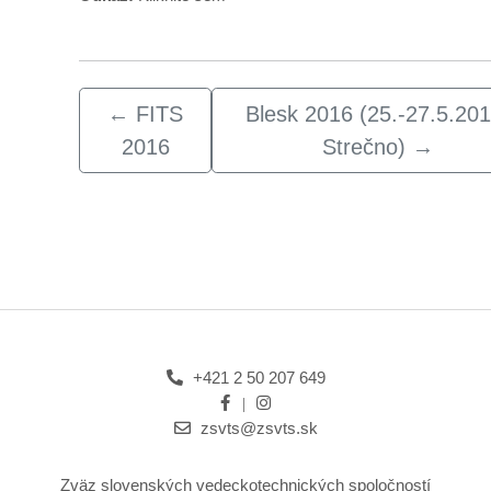
←
FITS
Blesk 2016 (25.-27.5.201
2016
Strečno)
→
+421 2 50 207 649
zsvts@zsvts.sk
Zväz slovenských vedeckotechnických spoločností