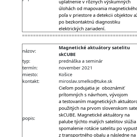
uplatnenie v rôznych výskumných
úlohách od mapovania magnetickéh
poľa v priestore a detekcii objektov a
po bezkontaktnú diagnostiku
elektrických zariadení.
=========================================
Magnetické aktuátory satelitu
názov:
skCUBE
typ:
prednáška a seminár
termín:
november 2021
miesto:
Košice
kontakt:
miroslav.smelko@tuke.sk
Cieľom podujatia je oboznámiť
prítomných s návrhom, vývojom
a testovaním magnetických aktuátor
použitých na prvom slovenskom sate
skCUBE. Magnetické aktuátory na
popis:
palube týchto malých satelitov slúžia
spomalenie rotácie satelitu po vypus
z transportného obalu a následne na