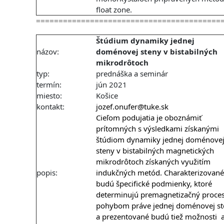
float zone.
=========================================
Štúdium dynamiky jednej
názov:
doménovej steny v bistabilných
mikrodrôtoch
typ:
prednáška a seminár
termín:
jún 2021
miesto:
Košice
kontakt:
jozef.onufer@tuke.sk
Cieľom podujatia je oboznámiť
prítomných s výsledkami získanými
štúdiom dynamiky jednej doménove
steny v bistabilných magnetických
mikrodrôtoch získaných využitím
popis:
indukčných metód. Charakterizované
budú špecifické podmienky, ktoré
determinujú premagnetizačný proce
pohybom práve jednej doménovej st
a prezentované budú tiež možnosti 