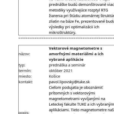
prednáške budú demonštrované viac
metodiky využívajúce rozptyl RTG
žiarenia pri štúdiu atomárnej štruktú
zliatin na báze Fe, prezentované bud
výsledky pri optimalizácii ich
mikroštruktúry.
=========================================
Vektorové magnetometre s
názov:
amorfnými materiálmi a ich
vybrané aplikácie
typ:
prednáška a seminár
termín:
október 2021
miesto:
Košice
kontakt:
pavol.lipovsky@tuke.sk
Cieľom podujatia je oboznámiť
prítomných s vektorovými
magnetometrami vyvíjanými na
Leteckej fakulte TUKE a ich vybraným
aplikáciami. Tieto magnetometre našl
popis: