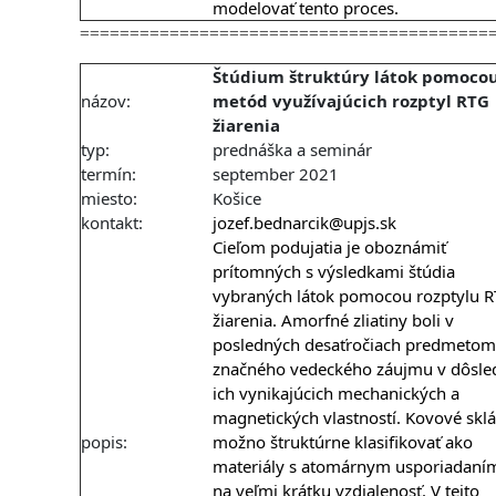
modelovať tento proces.
=========================================
Štúdium štruktúry látok pomoco
názov:
metód využívajúcich rozptyl RTG
žiarenia
typ:
prednáška a seminár
termín:
september 2021
miesto:
Košice
kontakt:
jozef.bednarcik@upjs.sk
Cieľom podujatia je oboznámiť
prítomných s výsledkami štúdia
vybraných látok pomocou rozptylu 
žiarenia. Amorfné zliatiny boli v
posledných desaťročiach predmetom
značného vedeckého záujmu v dôsle
ich vynikajúcich mechanických a
magnetických vlastností. Kovové sklá
popis:
možno štruktúrne klasifikovať ako
materiály s atomárnym usporiadaní
na veľmi krátku vzdialenosť. V tejto