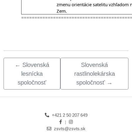
zmenu orientácie satelitu vzhľadom 
Zem.
=========================================
←
Slovenská
Slovenská
lesnícka
rastlinolekárska
spoločnosť
spoločnosť
→
+421 2 50 207 649
zsvts@zsvts.sk