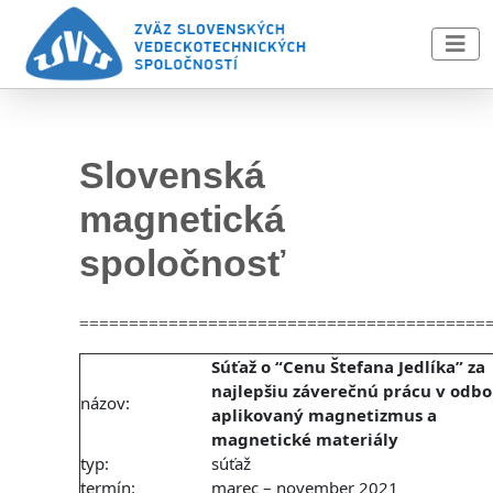
Skip to main content
Slovenská
magnetická
spoločnosť
=========================================
Súťaž o “Cenu Štefana Jedlíka” za
najlepšiu záverečnú prácu v odbo
názov:
aplikovaný magnetizmus a
magnetické materiály
typ:
súťaž
termín:
marec – november 2021