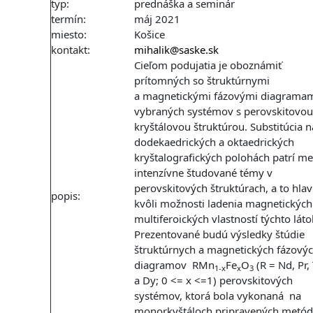
typ:
prednáška a seminár
termín:
máj 2021
miesto:
Košice
kontakt:
mihalik@saske.sk
Cieľom podujatia je oboznámiť
prítomných so štruktúrnymi
a magnetickými fázovými diagrama
vybraných systémov s perovskitovou
kryštálovou štruktúrou. Substitúcia n
dodekaedrických a oktaedrických
kryštalografických polohách patrí me
intenzívne študované témy v
perovskitových štruktúrach, a to hla
popis:
kvôli možnosti ladenia magnetických
multiferoických vlastností týchto láto
Prezentované budú výsledky štúdie
štruktúrnych a magnetických fázový
diagramov RMn
Fe
O
(R = Nd, Pr,
1-x
x
3
a Dy; 0 <= x <=1) perovskitových
systémov, ktorá bola vykonaná na
monorkyštáloch pripravených metó