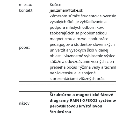
miesto:
Košice
kontakt:
jan.ziman@tuke.sk
Zámerom súťaže študentov slovensk
vysokých škôl je vyhľadávanie a
podpora mladých odborníkov,
zaoberajúcich sa problematikou
magnetizmu a rozvoj spolupráce
pedagógov a študentov slovenských
popis:
univerzít a vysokých škôl v danej
oblasti. Slávnostné vyhlásenie výsle
súťaže a odovzdávanie vecných cien
prebieha počas Týždňa vedy a techni
na Slovensku a je spojené
s prezentáciami víťazných prác.
=========================================
Štruktúrne a magnetické fázové
diagramy RMN1-XFEXO3 systémov
názov:
perovskitovou kryštálovou
štruktúrou