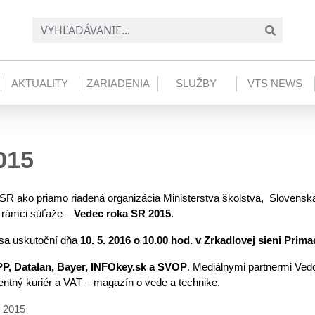
AKTUALITY
ZARIADENIA
SLUŽBY
VTS NEWS
015
SR ako priamo riadená organizácia Ministerstva školstva, Slovens
 v rámci súťaže –
Vedec roka SR 2015
.
 sa uskutoční dňa
10. 5. 2016 o 10.00 hod.
v Zrkadlovej sieni Prima
P, Datalan, Bayer, INFOkey.sk a SVOP
. Mediálnymi partnermi Ve
ntný kuriér a VAT – magazín o vede a technike.
 2015