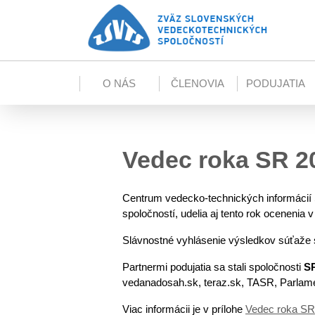
Skip to main content
O NÁS
ČLENOVIA
PODUJATIA
Vedec roka SR 2
Centrum vedecko-technických informácií 
spoločností, udelia aj tento rok ocenenia
Slávnostné vyhlásenie výsledkov súťaže
Partnermi podujatia sa stali spoločnosti
SP
vedanadosah.sk, teraz.sk, TASR, Parlame
Viac informácii je v prílohe
Vedec roka SR