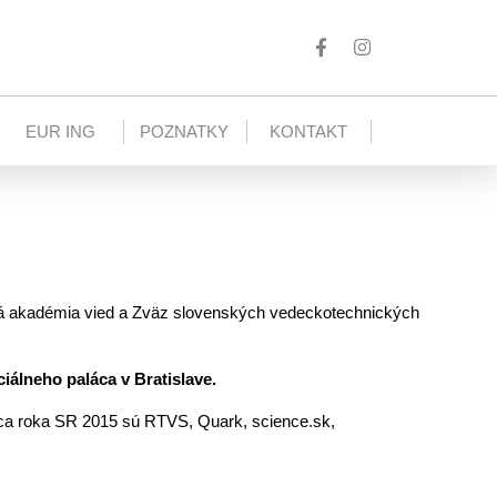
EUR ING
POZNATKY
KONTAKT
ká akadémia vied a Zväz slovenských vedeckotechnických
ciálneho paláca v Bratislave.
dca roka SR 2015 sú RTVS, Quark, science.sk,