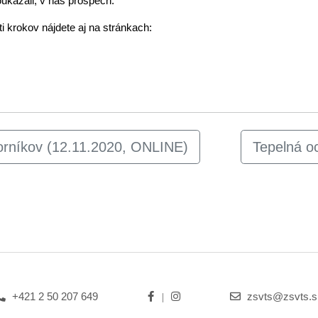
oukázali, v náš prospech.
ti krokov nájdete aj na stránkach:
orníkov (12.11.2020, ONLINE)
Tepelná o
+421 2 50 207 649
zsvts@zsvts.s