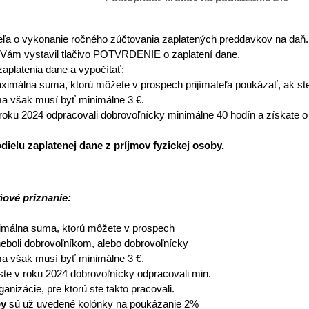
eľa o vykonanie ročného zúčtovania zaplatených preddavkov na daň.
 Vám vystavil tlačivo POTVRDENIE o zaplatení dane.
 zaplatenia dane a vypočítať:
aximálna suma, ktorú môžete v prospech prijímateľa poukázať, ak st
ma však musí byť minimálne 3 €.
 roku 2024 odpracovali dobrovoľnícky minimálne 40 hodín a získate o 
elu zaplatenej dane z príjmov fyzickej osoby.
ňové priznanie:
ximálna suma, ktorú môžete v prospech
neboli dobrovoľníkom, alebo dobrovoľnícky
ma však musí byť minimálne 3 €.
ste v roku 2024 dobrovoľnícky odpracovali min.
anizácie, pre ktorú ste takto pracovali.
by
sú už uvedené kolónky na poukázanie 2%