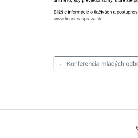
dní na to, aby previedol sumy, ktoré ste p
Bližšie informácie o tlačivách a postupnos
www.financnasprava.sk
←
Konferencia mladých odb