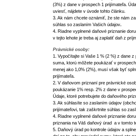
(3%) z dane v prospech 1 prijímateľa. Úda
uviesť, nájdete v úvode tohto článku.
3. Ak nám chcete oznámiť, že ste nám zasl
súhlas so zaslaním Vašich údajov
.
4. Riadne vyplnené daňové priznanie doru
v tejto lehote je treba aj zaplatiť daň z príj
Právnické osoby:
1. Vypočítajte si Vaše 1 % (2 %) z dane z
suma, ktorú môžete poukázať v prospech p
menej ako 1,0% (2%), musí však byť spl
prijímateľa.
2. V daňovom priznaní pre právnické oso
poukázanie 1% resp. 2% z dane v prospech
Údaje, ktoré potrebujete do daňového priz
3. Ak súhlasíte so zaslaním údajov (obch
prijímateľovi, tak zaškrtnite súhlas so zas
4. Riadne vyplnené daňové priznanie doru
priznania na Váš daňový úrad a v tomto te
5. Daňový úrad po kontrole údajov a spl