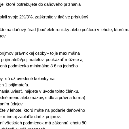
je, ktoré potrebujete do daňového priznania
ali svoje 2%/3%, zaškrtnite v tlačive príslušný
čte na daňový úrad (buď elektronicky alebo poštou) v lehote, ktorú 
mov.
 príjmov právnickej osoby– to je maximálna
rijímateľa/prijímateľov, poukázať môžete aj
nená podmienka minimálne 8 € na jedného
by sú už uvedené kolonky na
 1 prijímateľa.
nania uviesť, nájdete v úvode tohto článku.
odné meno alebo názov, sídlo a právna forma)
laním údajov.
čte v lehote, ktorú máte na podanie daňového
rmíne aj zaplaťte daň z príjmov.
není všetkých podmienok má zákonnú lehotu 90