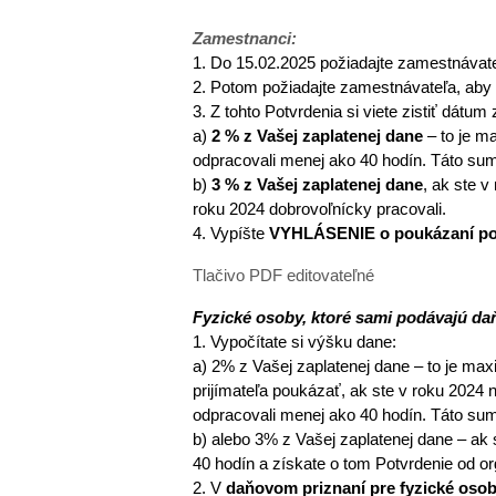
Zamestnanci:
1. Do 15.02.2025 požiadajte zamestnávat
2. Potom požiadajte zamestnávateľa, aby
3. Z tohto Potvrdenia si viete zistiť dátum
a)
2 % z Vašej zaplatenej dane
– to je m
odpracovali menej ako 40 hodín. Táto su
b)
3 % z Vašej zaplatenej dane
, ak ste v
roku 2024 dobrovoľnícky pracovali.
4. Vypíšte
VYHLÁSENIE o poukázaní podi
Tlačivo PDF editovateľné
Fyzické osoby, ktoré sami podávajú da
1. Vypočítate si výšku dane:
a) 2% z Vašej zaplatenej dane – to je ma
prijímateľa poukázať, ak ste v roku 2024 
odpracovali menej ako 40 hodín. Táto su
b) alebo 3% z Vašej zaplatenej dane – ak 
40 hodín a získate o tom Potvrdenie od org
2. V
daňovom priznaní pre fyzické oso