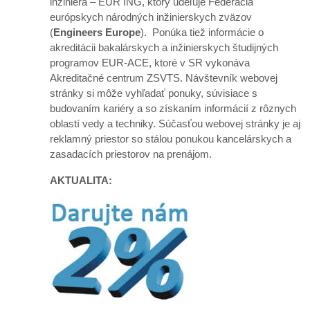
inžiniera – EUR ING, ktorý udeľuje Federácia
európskych národných inžinierskych zväzov
(
Engineers Europe
). Ponúka tiež informácie o
akreditácii bakalárskych a inžinierskych študijných
programov EUR-ACE, ktoré v SR vykonáva
Akreditačné centrum ZSVTS. Návštevník webovej
stránky si môže vyhľadať ponuky, súvisiace s
budovaním kariéry a so získaním informácií z rôznych
oblastí vedy a techniky. Súčasťou webovej stránky je aj
reklamný priestor so stálou ponukou kancelárskych a
zasadacích priestorov na prenájom.
AKTUALITA: